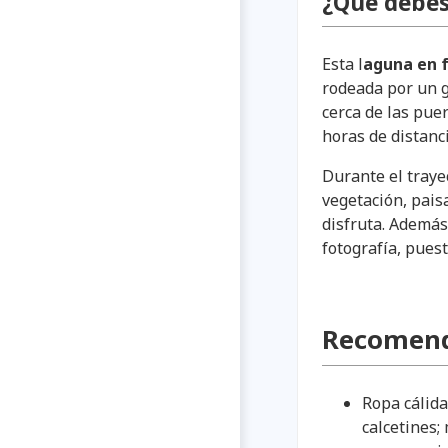
¿Qué debes
Esta l
aguna en f
rodeada por un g
cerca de las puer
horas de distanci
Durante el traye
vegetación, paisa
disfruta. Además 
fotografía, pues
Recomend
Ropa cálid
calcetines;