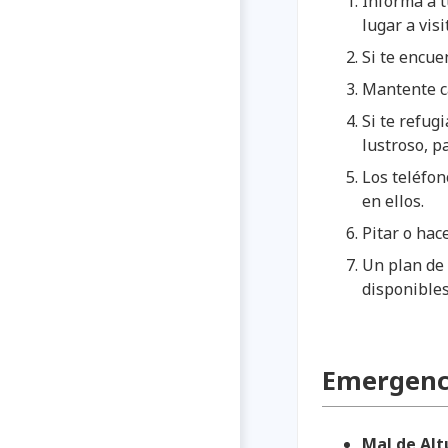
Informa a t
lugar a visi
Si te encue
Mantente ca
Si te refugi
lustroso, p
Los teléfon
en ellos.
Pitar o hac
Un plan de 
disponibles
Emergenc
Mal de Alt