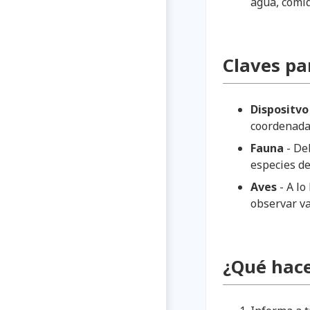
agua, comid
Claves pa
Dispositvo
coordenad
Fauna
- De
especies de
Aves
- A lo
observar va
¿Qué hace