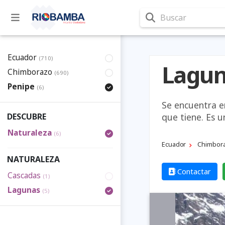
Buscar
Ecuador
(710)
Lagun
Chimborazo
(690)
Penipe
(6)
Se encuentra en
que tiene. Es u
DESCUBRE
Naturaleza
(6)
Ecuador
Chimbor
NATURALEZA
Contactar
Cascadas
(1)
Lagunas
(5)