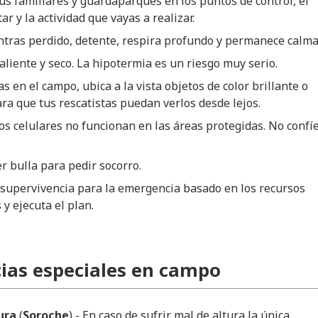
us familiares y guardaparques en los puntos de control, el
tar y la actividad que vayas a realizar.
ntras perdido, detente, respira profundo y permanece calma
liente y seco. La hipotermia es un riesgo muy serio.
as en el campo, ubica a la vista objetos de color brillante o
ara que tus rescatistas puedan verlos desde lejos.
os celulares no funcionan en las áreas protegidas. No confí
er bulla para pedir socorro.
supervivencia para la emergencia basado en los recursos
 y ejecuta el plan.
ias especiales en campo
ura
(
Soroche
) - En caso de sufrir mal de altura la única