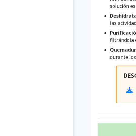
solución es
Deshidrat
las actvida
Purificaci
filtrándola
Quemadura
durante los
DES