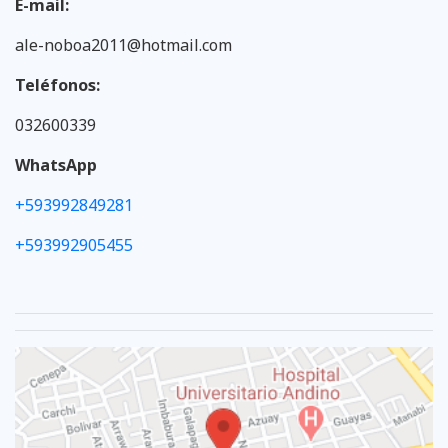
E-mail:
ale-noboa2011@hotmail.com
Teléfonos:
032600339
WhatsApp
+593992849281
+593992905455