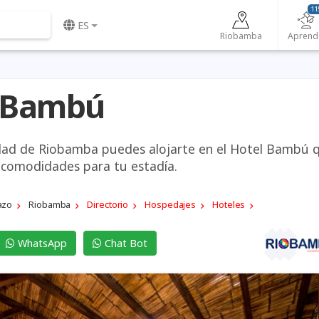
11
ES
Riobamba
Aprend
 Bambú
ciudad de Riobamba puedes alojarte en el Hotel Bambú 
s comodidades para tu estadía.
azo
Riobamba
Directorio
Hospedajes
Hoteles
WhatsApp
Chat Bot