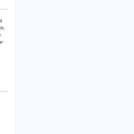
a
je,
e
ar