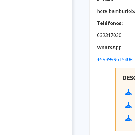
hotelbamburio
Teléfonos:
032317030
WhatsApp
+593999615408
DES