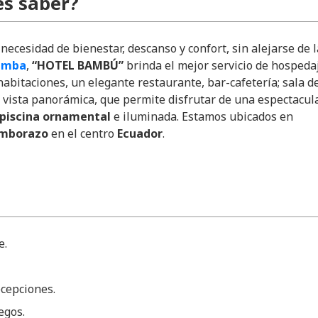
s saber?
necesidad de bienestar, descanso y confort, sin alejarse de l
bamba
,
“HOTEL BAMBÚ”
brinda el mejor servicio de hospeda
abitaciones, un elegante restaurante, bar-cafetería; sala d
 vista panorámica, que permite disfrutar de una espectacul
piscina ornamental
e iluminada. Estamos ubicados en
imborazo
en el centro
Ecuador
.
e.
cepciones.
egos.