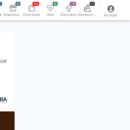
5
63
262
90
114
13
e
Emprendedores
Directorio
Vive
Descubre
Destinos turísticos
Acceder
que