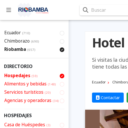
Buscar
Ecuador
(710)
Hotel
Chimborazo
(690)
Riobamba
(657)
Si visitas la 
tiene todas la
DIRECTORIO
Hospedajes
(59)
Ecuador
Chimbor
Alimentos y bebidas
(148)
Servicios turísticos
(20)
Contactar
Agencias y operadoras
(34)
HOSPEDAJES
Casa de Huéspedes
(3)