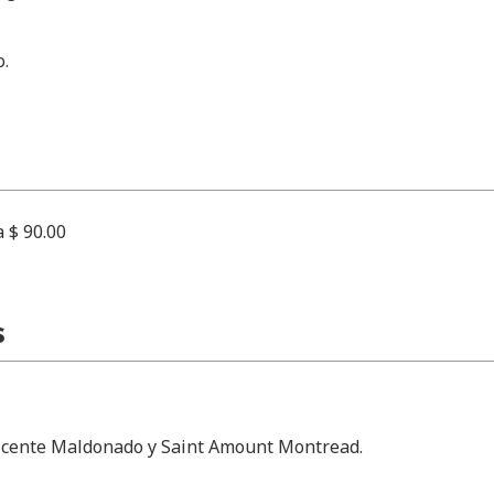
o.
a $ 90.00
s
icente Maldonado y Saint Amount Montread.