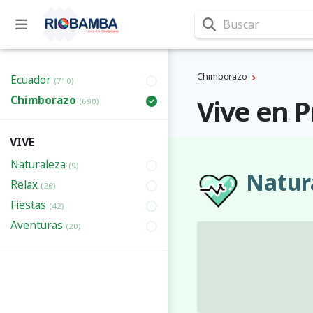
Buscar
Chimborazo
Ecuador
(710)
Chimborazo
Vive en 
(690)
VIVE
Naturaleza
(9)
Natur
Relax
(26)
Fiestas
(42)
Aventuras
(20)