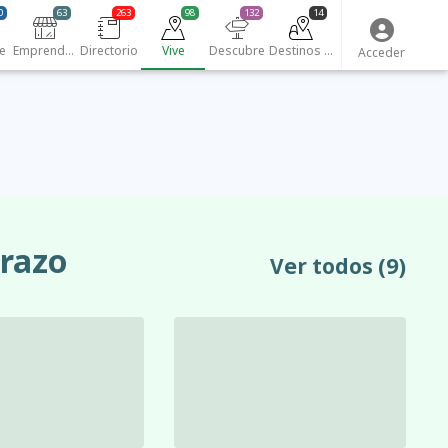
0
63
263
98
132
14
e
Emprendedores
Directorio
Vive
Descubre
Destinos turísticos
Acceder
orazo
Ver todos
(9)