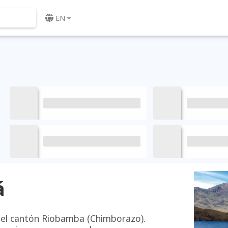
EN
á
del cantón Riobamba (Chimborazo).