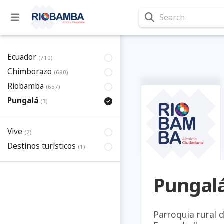
Search
Ecuador
(710)
Chimborazo
(690)
Riobamba
(657)
Pungalá
(3)
Vive
(2)
Destinos turísticos
(1)
Pungal
Parroquia rural 