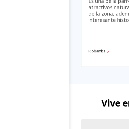
Es una bella pa
atractivos natur
de la zona, adem
interesante histo
Riobamba
Vive 