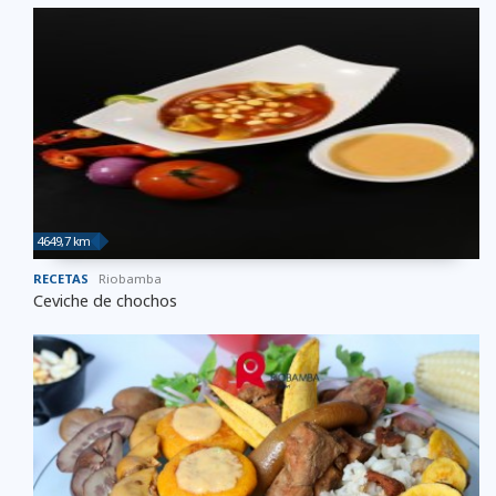
4649,7 km
RECETAS
Riobamba
Ceviche de chochos